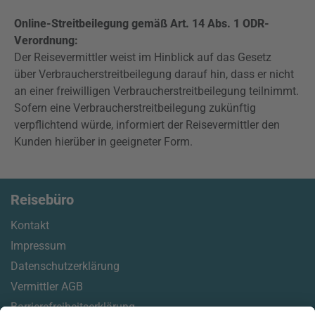
Online-Streitbeilegung gemäß Art. 14 Abs. 1 ODR-
Verordnung:
Der Reisevermittler weist im Hinblick auf das Gesetz
über Verbraucherstreitbeilegung darauf hin, dass er nicht
an einer freiwilligen Verbraucherstreitbeilegung teilnimmt.
Sofern eine Verbraucherstreitbeilegung zukünftig
verpflichtend würde, informiert der Reisevermittler den
Kunden hierüber in geeigneter Form.
Reisebüro
Kontakt
Impressum
Datenschutzerklärung
Vermittler AGB
Barrierefreiheitserklärung