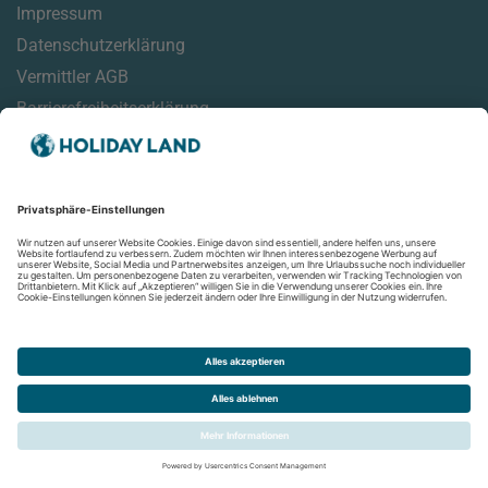
Impressum
Datenschutzerklärung
Vermittler AGB
Barrierefreiheitserklärung
Service
Online Check-In Informationen
Reisehinweise
Reisemonitor
Aktuelles
Newsletter
Folgen Sie uns auf: